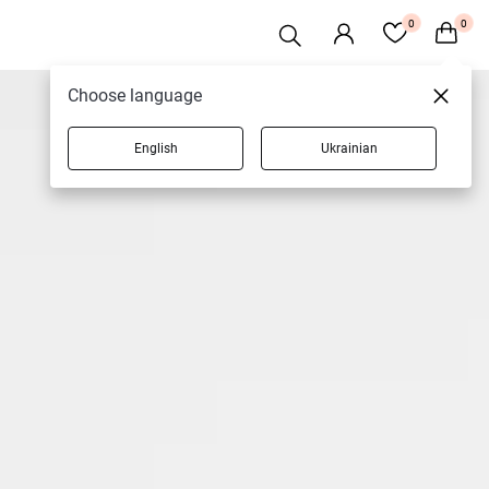
0
0
Choose language
English
Ukrainian