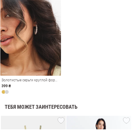
Золотистые серьги круглой формы с жемчужинами
399 ₴
амы
ТЕБЯ МОЖЕТ ЗАИНТЕРЕСОВАТЬ