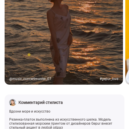
@music_concertmaster_07
#gepur_love
Комментарий стилиста
Вдохни море и искусство
Резинка-платок выполнена из искусственного шелка. Модель
стилизованная морским принтом от дизайнеров Gepur внесет
стильный акцент в любой образ