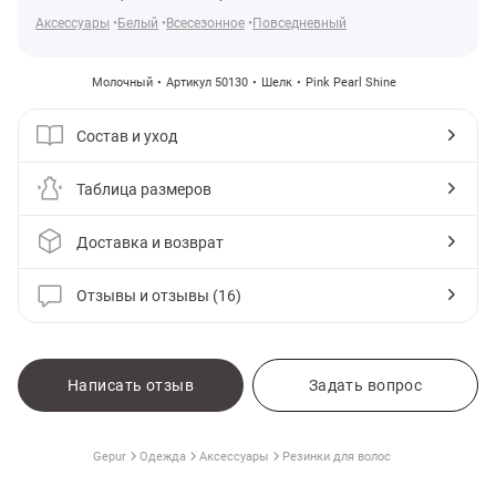
Аксессуары
Белый
Всесезонное
Повседневный
Молочный
Артикул 50130
Шелк
Pink Pearl Shine
Состав и уход
Таблица размеров
Доставка и возврат
Отзывы и отзывы (16)
амы
Написать отзыв
Задать вопрос
Gepur
Одежда
Аксессуары
Резинки для волос