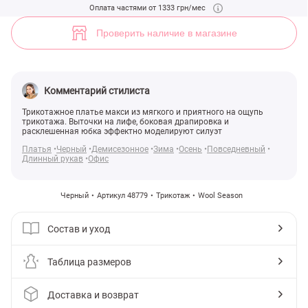
Черное трикотажное платье макси с расклешенной юбкой (арт. 487
Оплата частями от 1333 грн/мес
5
Проверить наличие в магазине
Комментарий стилиста
Трикотажное платье макси из мягкого и приятного на ощупь
трикотажа. Выточки на лифе, боковая драпировка и
расклешенная юбка эффектно моделируют силуэт
Платья
Черный
Демисезонное
Зима
Осень
Повседневный
Длинный рукав
Офис
Черный
Артикул 48779
Трикотаж
Wool Season
Состав и уход
Таблица размеров
Доставка и возврат