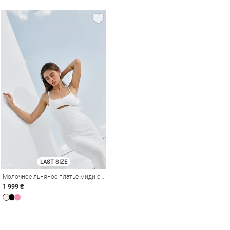
LAST SIZE
амы
Молочное льняное платье миди с разрезом
1 999 ₴
ТЕБЯ МОЖЕТ ЗАИНТЕРЕСОВАТЬ