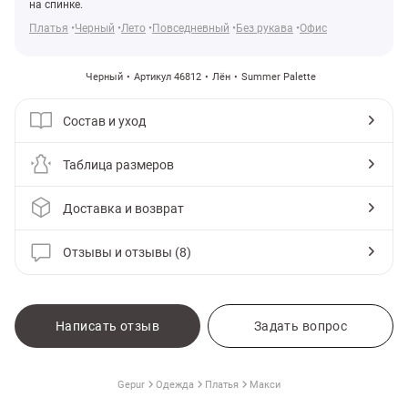
на спинке.
Платья
Черный
Лето
Повседневный
Без рукава
Офис
Черный
Артикул 46812
Лён
Summer Palette
Состав и уход
Таблица размеров
Доставка и возврат
Отзывы и отзывы (8)
амы
Написать отзыв
Задать вопрос
Gepur
Одежда
Платья
Макси