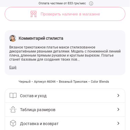
Черное трикотажное платье с рваными деталями (арт. 46044) ♡ ин
Оплата частями от 833 грн/мес
3
Проверить наличие в магазине
Комментарий стилиста
Вязаное трикотажное платье макси стилизованное
декоративными рваными деталями. Модель с пониженной линией
плеча, длинным прямым рукавом и круглым вырезом. Платье
станет базовым для создания твоих пов...
Ещё
Черный
Артикул 46044
Вязаный Трикотаж
Color Blends
Состав и уход
Таблица размеров
Доставка и возврат