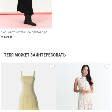
Черное трикотажное платье с рваными деталями
2 499 ₴
ТЕБЯ МОЖЕТ ЗАИНТЕРЕСОВАТЬ
амы