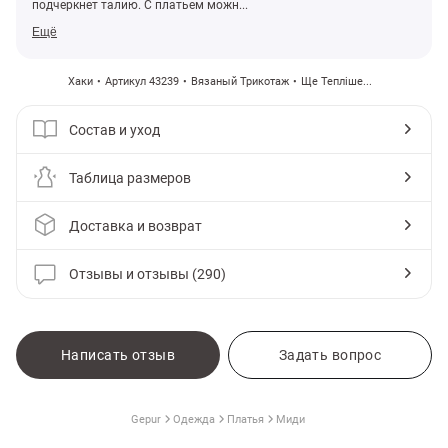
подчеркнет талию. С платьем можн...
Ещё
Хаки
Артикул 43239
Вязаный Трикотаж
Ще Тепліше...
Состав и уход
Таблица размеров
Доставка и возврат
Отзывы и отзывы (290)
амы
Написать отзыв
Задать вопрос
Gepur
Одежда
Платья
Миди