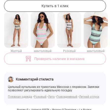
Розовый трикотажный цельный купальник с люрексом (арт. 50076)
Купить в 1 клик
Желтый
ментоловый
Розовый
ментоловый
Проверить наличие в магазине
Комментарий стилиста
Цельный купальник из трикотажа Миссони с люрексом. Завязки
позволяют регулировать идеальную посадку
Пляжная одежда
Розовый
Лето
Повседневный
Летний отпуск
Розовый
Артикул 50076
Вязаный Трикотаж
La Riviera