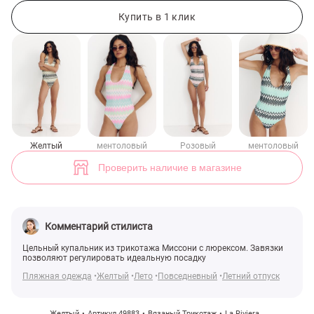
Желтый трикотажный цельный купальник с люрексом (арт. 49883) 
Купить в 1 клик
Желтый
ментоловый
Розовый
ментоловый
Проверить наличие в магазине
Комментарий стилиста
Цельный купальник из трикотажа Миссони с люрексом. Завязки
позволяют регулировать идеальную посадку
Пляжная одежда
Желтый
Лето
Повседневный
Летний отпуск
Желтый
Артикул 49883
Вязаный Трикотаж
La Riviera