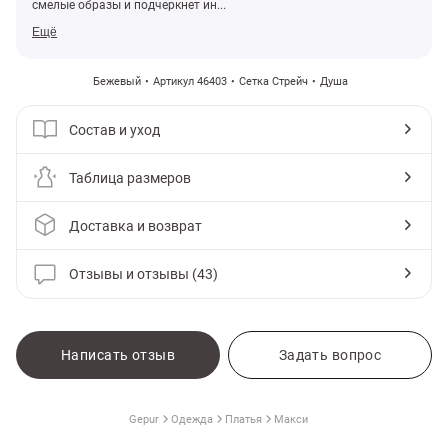
смелые образы и подчеркнет ин...
Ещё
Бежевый
Артикул 46403
Сетка Стрейч
Душа
Состав и уход
Таблица размеров
Доставка и возврат
Отзывы и отзывы (43)
амы
Написать отзыв
Задать вопрос
Gepur
Одежда
Платья
Макси