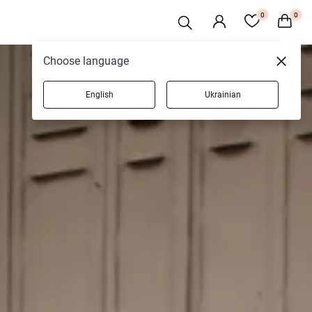
0
0
Choose language
English
Ukrainian