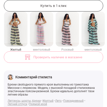
Желтые трикотажные брюки свободного кроя с люрексом (арт. 498
2
Купить в 1 клик
Желтый
ментоловый
Розовый
ментоловый
Проверить наличие в магазине
Комментарий стилиста
Брюки свободного прямого кроя выполнены из трикотажа
Миссони с люрексом. Модель с высокой посадкой стилизована
эластичным поясом-резинкой. Брюки идеально дополнят твои
летние образы
Леггинсы, шорты, брюки
Желтый
Лето
Повседневный
Летний отпуск
Прямой крой