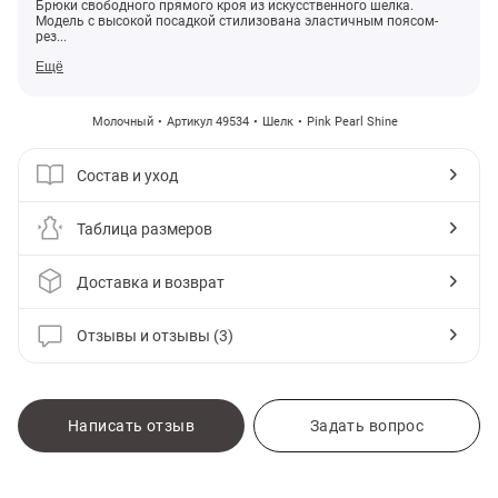
Брюки свободного прямого кроя из искусственного шелка.
Модель с высокой посадкой стилизована эластичным поясом-
рез...
Ещё
Молочный
Артикул 49534
Шелк
Pink Pearl Shine
Состав и уход
Таблица размеров
Доставка и возврат
Отзывы и отзывы (3)
амы
Написать отзыв
Задать вопрос
Gepur
Одежда
Леггинсы, шорты, брюки
Брюки
Палаццо