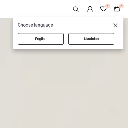
0
0
Choose language
English
Ukrainian