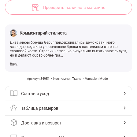
Базовые светлые брюки (арт. 34951) ♡ интернет-магазин Gepur
6
Проверить наличие в магазине
Комментарий стилиста
Дизайнеры бренда Gepur придерживались демократичного
взгляда, создавая укороченные брюки в пастельном оттенке
слоновой кости. Стрелки не только визуально вытягивают силуэт,
но и делают образ более гра...
Ещё
Артикул 34951
Костюмная Ткань
Vacation Mode
Состав и уход
Таблица размеров
Доставка и возврат