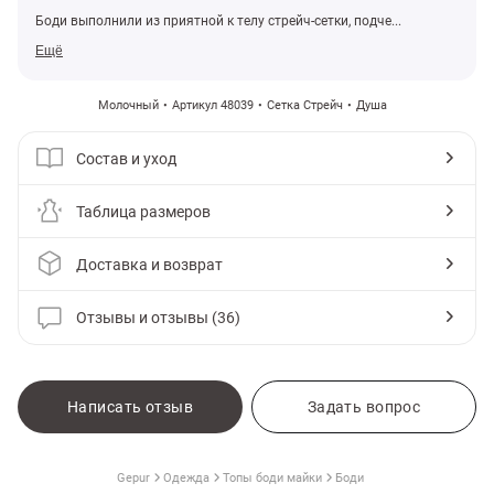
Боди выполнили из приятной к телу стрейч-сетки, подче...
Ещё
Молочный
Артикул 48039
Сетка Стрейч
Душа
Состав и уход
Таблица размеров
Доставка и возврат
Отзывы и отзывы (36)
амы
Написать отзыв
Задать вопрос
Gepur
Одежда
Топы боди майки
Боди