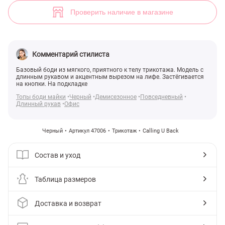
Черный трикотажный боди с круглым вырезом (арт. 47006) ♡ инте
1
Проверить наличие в магазине
Комментарий стилиста
Базовый боди из мягкого, приятного к телу трикотажа. Модель с
длинным рукавом и акцентным вырезом на лифе. Застёгивается
на кнопки. На подкладке
Топы боди майки
Черный
Демисезонное
Повседневный
Длинный рукав
Офис
Черный
Артикул 47006
Трикотаж
Calling U Back
Состав и уход
Таблица размеров
Доставка и возврат