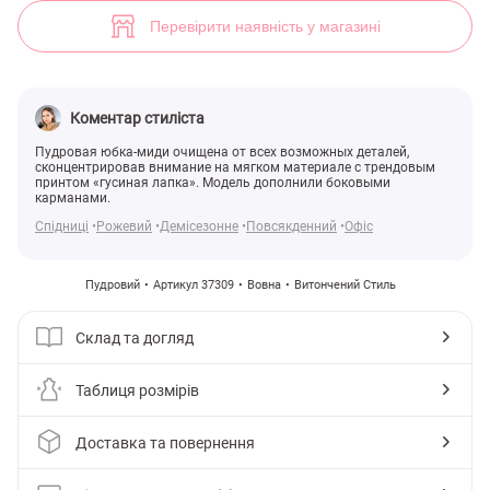
(арт. 37309) ♡ інтернет-магазин Gepur
6
Перевірити наявність у магазині
Коментар стиліста
Пудровая юбка-миди очищена от всех возможных деталей,
сконцентрировав внимание на мягком материале с трендовым
принтом «гусиная лапка». Модель дополнили боковыми
карманами.
Спідниці
Рожевий
Демісезонне
Повсякденний
Офіс
Пудровий
Артикул 37309
Вовна
Витончений Стиль
Склад та догляд
Таблиця розмірів
Доставка та повернення