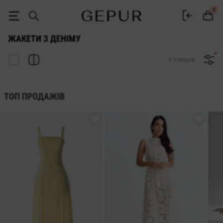
ЖІНОЧІ ЖАКЕТИ з деніму купити недорого в Києві та Україні ♡ інт
0
ЖАКЕТИ З ДЕНІМУ
0 товарів
ТОП ПРОДАЖІВ