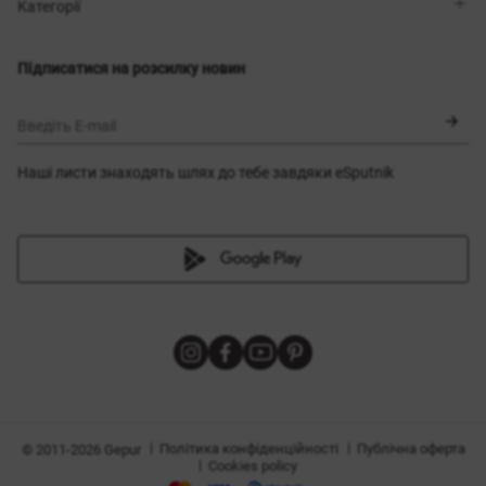
Магазини
Доставка
Категорії
Блог
Оплата
Вибір розміру
Новинки
Обмін та повернення
Сукні
Підписатися на розсилку новин
Сертифікати
Верхній одяг
Корсети
BLACK FRIDAY
Введіть E-mail
Наші листи знаходять шлях до тебе завдяки eSputnik
и
|
|
Політика конфіденційності
Публічна оферта
© 2011-2026 Gepur
|
Cookies policy