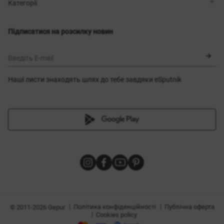
Магазини
Доставка
Категорії
Блог
Оплата
Вибір розміру
Новинки
Обмін та повернення
Сукні
Підписатися на розсилку новин
Сертифікати
Верхній одяг
Корсети
BLACK FRIDAY
Введіть E-mail
Наші листи знаходять шлях до тебе завдяки eSputnik
и
|
|
Політика конфіденційності
Публічна оферта
© 2011-2026 Gepur
|
Cookies policy