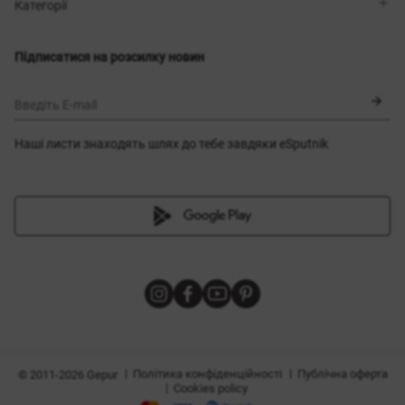
Магазини
Доставка
Категорії
Блог
Оплата
Вибір розміру
Новинки
Обмін та повернення
Сукні
Підписатися на розсилку новин
Сертифікати
Верхній одяг
Корсети
BLACK FRIDAY
Введіть E-mail
Наші листи знаходять шлях до тебе завдяки eSputnik
и
|
|
Політика конфіденційності
Публічна оферта
© 2011-2026 Gepur
|
Cookies policy