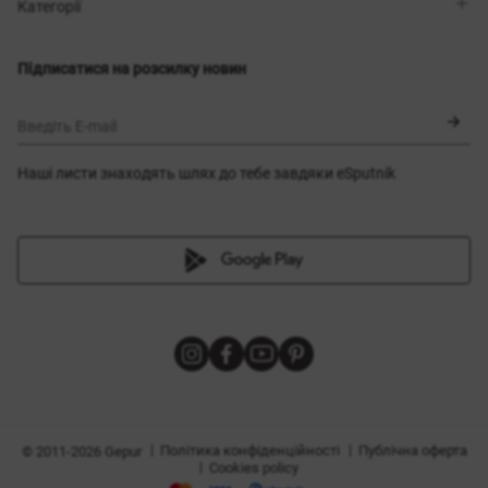
Магазини
Доставка
Категорії
Блог
Оплата
Вибір розміру
Новинки
Обмін та повернення
Сукні
Підписатися на розсилку новин
Сертифікати
Верхній одяг
Корсети
BLACK FRIDAY
Введіть E-mail
Наші листи знаходять шлях до тебе завдяки eSputnik
и
|
|
Політика конфіденційності
Публічна оферта
© 2011-2026 Gepur
|
Cookies policy