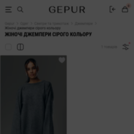
ДЖЕМПЕР сірого кольору купити недорого в Києві і Україні ♡ інте
0
Gepur
Одяг
Светри та трикотаж
Джемпери
Жіночі джемпери сірого кольору
ЖІНОЧІ ДЖЕМПЕРИ СІРОГО КОЛЬОРУ
1 товарів