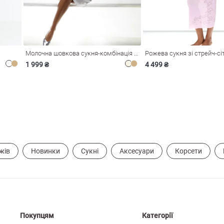
Молочна шовкова сукня-комбінація Душа
1 999 ₴
4 499 ₴
жів
Новинки
Сукні
Аксесуари
Корсети
Покупцям
Категорії