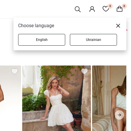
0
0
Choose language
0 товарів
English
Ukrainian