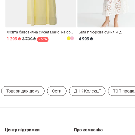
і
Сарафани
На
и
Жовта бавовняна сукня максі на бретелях
Біла гіпюрова сукня міді
1 299 ₴
3 799 ₴
4 999 ₴
- 66%
Товари для дому
Сети
ДНК Колекції
ТОП прода
ні
Центр підтримки
Про компанію