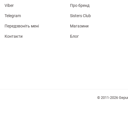
Viber
Про бренд
Telegram
Sisters Club
Передзвоніть мені
Магазини
лизна
Контакти
Блог
три
сметика
Окуляри
Хустки
Панами
ки
© 2011-2026 Gepu