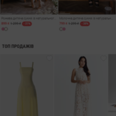
Рожева дитяча сукня із натурального мусліну
Молочна дитяча сукня із натурального мусліну
899 ₴
1 299 ₴
799 ₴
1 299 ₴
- 31%
- 38%
ТОП ПРОДАЖІВ