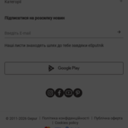
Магазини
Доставка
Категорії
Блог
Оплата
Вибір розміру
Новинки
Обмін та повернення
Сукні
Підписатися на розсилку новин
Сертифікати
Верхній одяг
Корсети
BLACK FRIDAY
Введіть E-mail
Наші листи знаходять шлях до тебе завдяки eSputnik
и
|
|
Політика конфіденційності
Публічна оферта
© 2011-2026 Gepur
|
Cookies policy