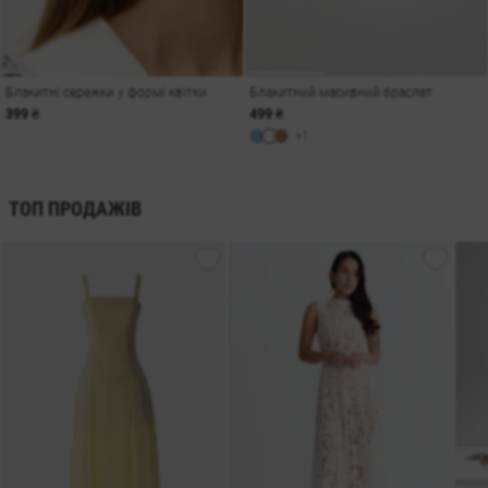
Блакитні сережки у формі квітки
Блакитний масивний браслет
399 ₴
499 ₴
+1
ТОП ПРОДАЖІВ