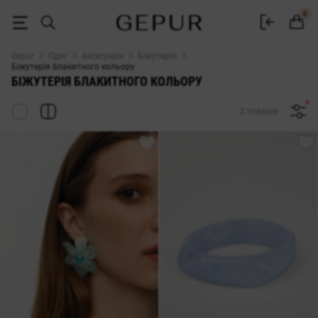
ЖІНОЧА БІЖУТЕРІЯ блакитного кольору купити недорого в Києві та
0
Gepur
Одяг
Аксесуари
Біжутерія
Біжутерія блакитного кольору
БІЖУТЕРІЯ БЛАКИТНОГО КОЛЬОРУ
2 товарів