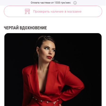
Красный двубортный жакет с открытой спиной (арт. 47706) ♡ инте
Оплата частями от 1333 грн/мес
8
Проверить наличие в магазине
ЧЕРПАЙ ВДОХНОВЕНИЕ