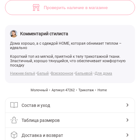
Молочный трикотажный топ с драпировкой (арт. 47262) ♡ интерне
1
Проверить наличие в магазине
Комментарий стилиста
Дома хорошо, а с одеждой HOME, которая обнимает теплом –
идеально
Короткий топ из мягкой, приятной к телу трикотажной ткани.
Эластичный, хорошо тянущийся, что обеспечивает комфортную
посадку
Нижнее бельё
Белый
Всесезонное
Бельевой
Для дома
Молочный
Артикул 47262
Трикотаж
Home
Состав и уход
Таблица размеров
Доставка и возврат