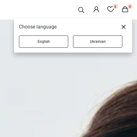
0
0
Choose language
English
Ukrainian