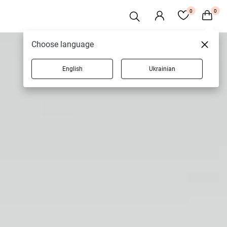
0
0
Choose language
English
Ukrainian