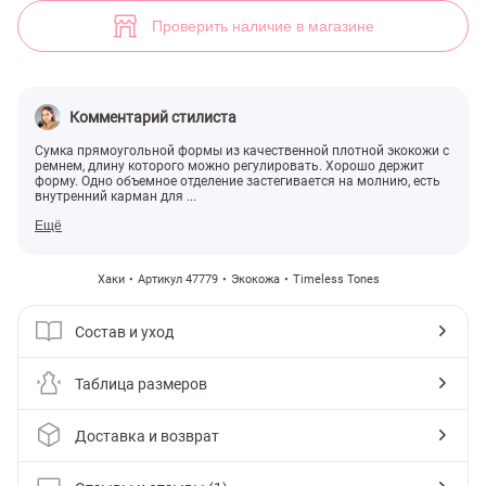
Сумка в оттенке хаки на молнии (арт. 47779) ♡ интернет-магазин G
1
Проверить наличие в магазине
Комментарий стилиста
Сумка прямоугольной формы из качественной плотной экокожи с
ремнем, длину которого можно регулировать. Хорошо держит
форму. Одно объемное отделение застегивается на молнию, есть
внутренний карман для ...
Ещё
Хаки
Артикул 47779
Экокожа
Timeless Tones
Состав и уход
Таблица размеров
Доставка и возврат