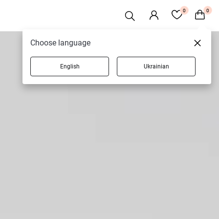
0
0
Choose language
English
Ukrainian