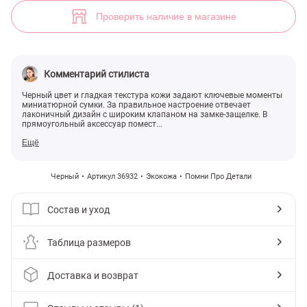
Миниатюрная прямоугольная сумка (арт. 36932) ♡ интернет-магаз
1
Проверить наличие в магазине
Комментарий стилиста
Черный цвет и гладкая текстура кожи задают ключевые моменты
миниатюрной сумки. За правильное настроение отвечает
лаконичный дизайн с широким клапаном на замке-защелке. В
прямоугольный аксессуар помест...
Ещё
Черный
Артикул 36932
Экокожа
Помни Про Детали
Состав и уход
Таблица размеров
Доставка и возврат