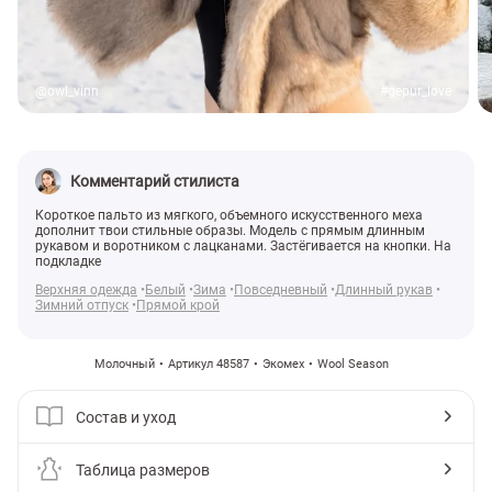
@owl_vinn
#gepur_love
Комментарий стилиста
Короткое пальто из мягкого, объемного искусственного меха
дополнит твои стильные образы. Модель с прямым длинным
рукавом и воротником с лацканами. Застёгивается на кнопки. На
подкладке
Верхняя одежда
Белый
Зима
Повседневный
Длинный рукав
Зимний отпуск
Прямой крой
Молочный
Артикул 48587
Экомех
Wool Season
Состав и уход
Таблица размеров