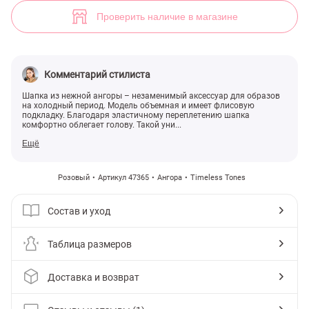
Розовая ангоровая шапка с отворотом (арт. 47365) ♡ интернет-маг
1
Проверить наличие в магазине
Комментарий стилиста
Шапка из нежной ангоры – незаменимый аксессуар для образов
на холодный период. Модель объемная и имеет флисовую
подкладку. Благодаря эластичному переплетению шапка
комфортно облегает голову. Такой уни...
Ещё
Розовый
Артикул 47365
Ангора
Timeless Tones
Состав и уход
Таблица размеров
Доставка и возврат