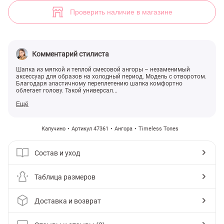
Ангоровая шапка с отворотом в оттенке капучино (арт. 47361) ♡ и
3
Проверить наличие в магазине
Комментарий стилиста
Шапка из мягкой и теплой смесовой ангоры – незаменимый
аксессуар для образов на холодный период. Модель с отворотом.
Благодаря эластичному переплетению шапка комфортно
облегает голову. Такой универсал...
Ещё
Капучино
Артикул 47361
Ангора
Timeless Tones
Состав и уход
Таблица размеров
Доставка и возврат