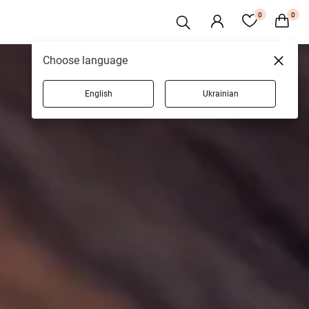
0
0
Choose language
English
Ukrainian