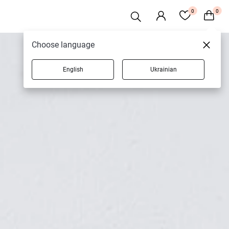
0
0
Choose language
English
Ukrainian