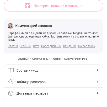
Зеленый сарафан миди с цветочным принтом (арт. 46897) ♡ интерн
Проверить наличие в магазине
Комментарий стилиста
Сарафан миди с акцентным лифом на завязке. Модель на тонких
бретелях, расклешенная юбка. Застёгивается на скрытую молнию
сзади
Платья
Зеленый
Лето
Повседневный
Свидание
На завязках
Зеленый
Артикул 46897
Хлопок
Summer Point Pt.2
Состав и уход
Таблица размеров
Доставка и возврат