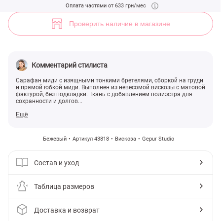
Бежевый сарафан на тонких бретелях (арт. 43818) ♡ интернет-мага
Оплата частями от 633 грн/мес
3
Проверить наличие в магазине
Комментарий стилиста
Сарафан миди с изящными тонкими бретелями, сборкой на груди
и прямой юбкой миди. Выполнен из невесомой вискозы с матовой
фактурой, без подкладки. Ткань с добавлением полиэстра для
сохранности и долгов...
Ещё
Бежевый
Артикул 43818
Вискоза
Gepur Studio
Состав и уход
Таблица размеров
Доставка и возврат