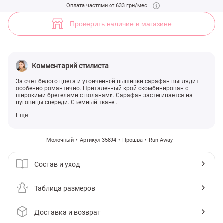
Белый сарафан с вышивкой (арт. 35894) ♡ интернет-магазин Gepur
Оплата частями от 633 грн/мес
14
Проверить наличие в магазине
Комментарий стилиста
За счет белого цвета и утонченной вышивки сарафан выглядит
особенно романтично. Приталенный крой скомбинирован с
широкими бретелями с воланами. Сарафан застегивается на
пуговицы спереди. Съемный ткане...
Ещё
Молочный
Артикул 35894
Прошва
Run Away
Состав и уход
Таблица размеров
Доставка и возврат