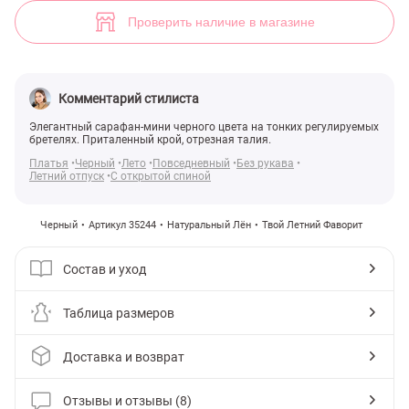
(арт. 35244) ♡ интернет-магазин Gepur
8
Проверить наличие в магазине
Комментарий стилиста
Элегантный сарафан-мини черного цвета на тонких регулируемых
бретелях. Приталенный крой, отрезная талия.
Платья
Черный
Лето
Повседневный
Без рукава
Летний отпуск
С открытой спиной
Черный
Артикул 35244
Натуральный Лён
Твой Летний Фаворит
Состав и уход
Таблица размеров
Доставка и возврат
Отзывы и отзывы (8)