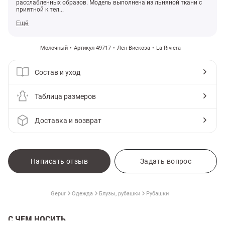
расслабленных образов. Модель выполнена из льняной ткани с
приятной к тел...
Ещё
Молочный
Артикул 49717
Лен-Вискоза
La Riviera
Состав и уход
Таблица размеров
Доставка и возврат
Написать отзыв
Задать вопрос
амы
Gepur
Одежда
Блузы, рубашки
Рубашки
С ЧЕМ НОСИТЬ