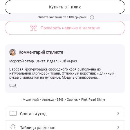
Хлопковая кроп-рубашка с розовым морским принтом (арт. 49543)
Купить в 1 клик
Оплата частями от 1100 грн/мес
Проверить наличие в магазине
Комментарий стилиста
Морской ветер. Закат. Идеальный образ
Базовая кроп-рубашка свободного кроя выполнена из
натуральной хлопковой ткани. Отложный воротник и длинный
рукав с манжетой на пуговице. Модель стилизована...
Ещё
Молочный
Артикул 49543
Хлопок
Pink Pearl Shine
Состав и уход
Таблица размеров