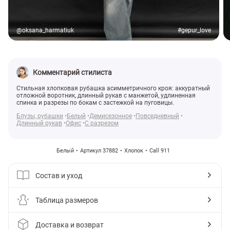
@oksana_harmatiuk
#gepur_love
Комментарий стилиста
Стильная хлопковая рубашка асимметричного кроя: аккуратный
отложной воротник, длинный рукав с манжетой, удлиненная
спинка и разрезы по бокам с застежкой на пуговицы.
Блузы, рубашки
Белый
Демисезонное
Повседневный
Длинный рукав
Офис
С разрезом
Белый
Артикул 37882
Хлопок
Call 911
Состав и уход
Таблица размеров
Доставка и возврат