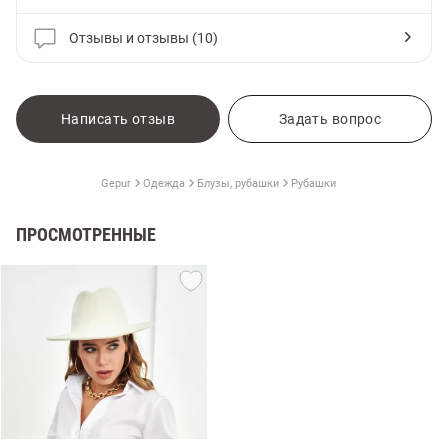
Отзывы и отзывы (10)
Написать отзыв
Задать вопрос
Gepur
Одежда
Блузы, рубашки
Рубашки
ПРОСМОТРЕННЫЕ
амы