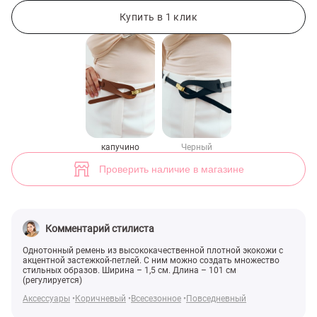
Ремень с акцентной петлей в оттенке капучино (арт. 48697) ♡ инте
1
Купить в 1 клик
капучино
Черный
Проверить наличие в магазине
Комментарий стилиста
Однотонный ремень из высококачественной плотной экокожи с
акцентной застежкой-петлей. С ним можно создать множество
стильных образов. Ширина – 1,5 см. Длина – 101 см
(регулируется)
Аксессуары
Коричневый
Всесезонное
Повседневный