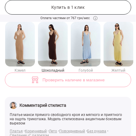
Трикотажное платье макси в шоколадном оттенке с разрезом (арт.
Купить в 1 клик
Оплата частями от 767 грн/мес
Кэмел
Шоколадный
Голубой
Желтый
Проверить наличие в магазине
Комментарий стилиста
Платье макси прямого свободного кроя из мягкого и приятного
на ощупь трикотажа. Модель стилизована акцентным боковым
вырезом
Платья
Коричневый
Лето
Повседневный
Без рукава
Свидание
С разрезом