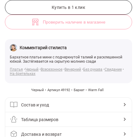
Черное бархатное платье мини на бретелях (арт. 49192) ♡ интернет
Купить в 1 клик
Проверить наличие в магазине
Комментарий стилиста
Бархатное платье мини с подчеркнутой талией и расклешенной
юбкой. Застёгивается на скрытую молнию сзади
Платья
Черный
Всесезонное
Вечерний
Без рукава
Свидание
На бретельках
Черный
Артикул 49192
Бархат
Warm Fall
Состав и уход
Таблица размеров
Доставка и возврат